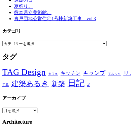
原爆の日
夏祭り。
熊本県立美術館。
青戸団地公営住宅1号棟新築工事 vol.3
カテゴリ
カ
テ
タグ
ゴ
リ
TAG Design
キャンプ
リ
キッチン
カフェ
モルック
日記
建築あるき
新築
工具
花
アーカイブ
ア
ー
Architecture
カ
イ