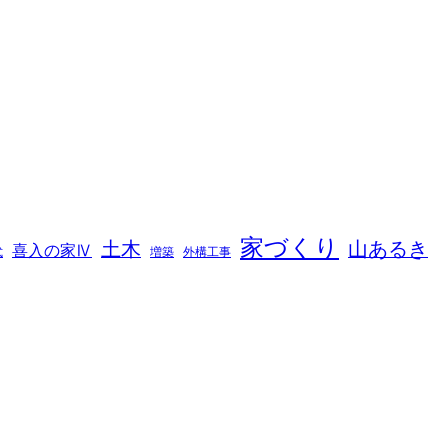
家づくり
山あるき
土木
喜入の家Ⅳ
増築
外構工事
式