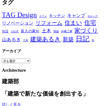
タグ
ゴ
リ
TAG Design
キャンプ
キッチン
カフェ
モルック
住宅
住まい
リフォーム
リノベーション
家づくり
土木
喜入の家Ⅳ
住設
増築
外構工事
入社式
日記
建築あるき
新築
山あるき
工具
花
アーカイブ
ア
ー
Architecture
カ
イ
建築部
ブ
「建築で新たな価値を創出する」
詳しく見る