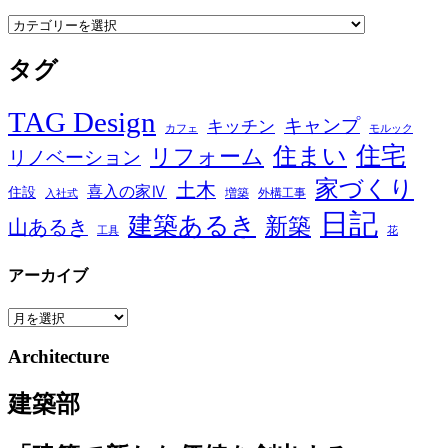
カ
テ
タグ
ゴ
リ
TAG Design
キャンプ
キッチン
カフェ
モルック
住宅
住まい
リフォーム
リノベーション
家づくり
土木
喜入の家Ⅳ
住設
増築
外構工事
入社式
日記
建築あるき
新築
山あるき
工具
花
アーカイブ
ア
ー
Architecture
カ
イ
建築部
ブ