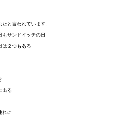
れたと言われています。
日もサンドイッチの日
日は２つもある
き
に出る
連れに