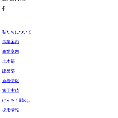
私たちについて
事業案内
事業案内
土木部
建築部
新着情報
施工実績
けんちく部log。
採用情報