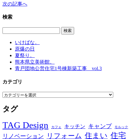
次の記事へ
検索
いけばな。
原爆の日
夏祭り。
熊本県立美術館。
青戸団地公営住宅1号棟新築工事 vol.3
カテゴリ
カ
テ
タグ
ゴ
リ
TAG Design
キャンプ
キッチン
カフェ
モルック
住宅
住まい
リフォーム
リノベーション