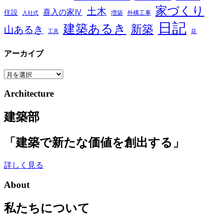
家づくり
土木
喜入の家Ⅳ
住設
増築
外構工事
入社式
日記
建築あるき
新築
山あるき
工具
花
アーカイブ
ア
ー
Architecture
カ
イ
建築部
ブ
「建築で新たな価値を創出する」
詳しく見る
About
私たちについて