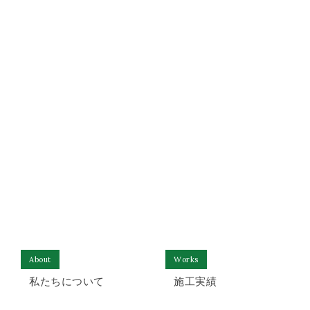
ブ
Architecture
建築部
「建築で新たな価値を創出する」
詳しく見る
About
Works
私たちについて
施工実績