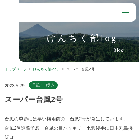
けんちく部log。
Blog
トップページ
>
けんちく部log。
>
スーパー台風2号
日記・コラム
2023.5.29
スーパー台風2号
台風の季節には早い梅雨前の 台風2号が発生しています。
台風2号進路予想 台風の目ハッキリ 来週後半に日本列島接
近は