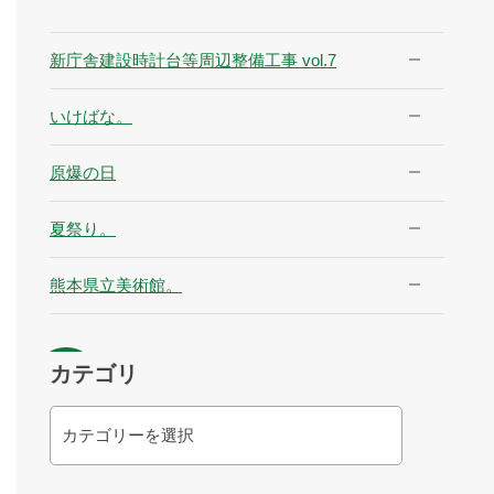
新庁舎建設時計台等周辺整備工事 vol.7
いけばな。
原爆の日
夏祭り。
熊本県立美術館。
カテゴリ
カ
テ
ゴ