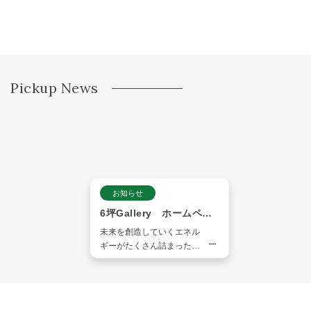
Pickup News
お知らせ
6坪Gallery ホームペー
ジ
未来を創造していくエネル
ギーがたくさん詰まった場
所です。