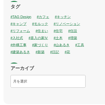
リ
タグ
TAG Design
カフェ
キッチン
キャンプ
モルック
リノベーション
リフォーム
住まい
住宅
住設
入社式
喜入の家Ⅳ
土木
増築
外構工事
家づくり
山あるき
工具
建築あるき
新築
日記
花
アーカイブ
ア
ー
カ
イ