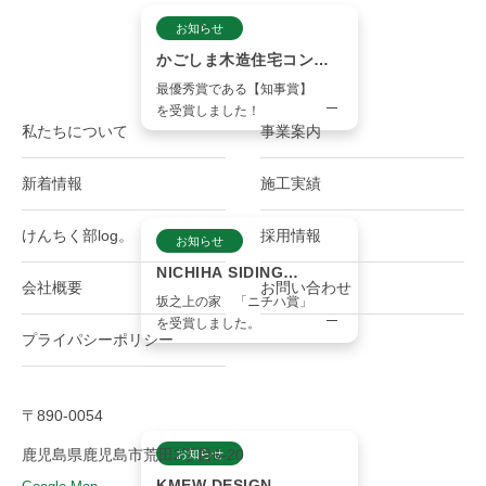
お知らせ
かごしま木造住宅コンテ
スト2023
最優秀賞である【知事賞】
を受賞しました！
私たちについて
事業案内
新着情報
施工実績
けんちく部log。
採用情報
お知らせ
NICHIHA SIDING
会社概要
お問い合わせ
AWARD 2022
坂之上の家 「ニチハ賞」
を受賞しました。
プライパシーポリシー
〒890-0054
鹿児島県鹿児島市荒田2丁目6-20
お知らせ
KMEW DESIGN