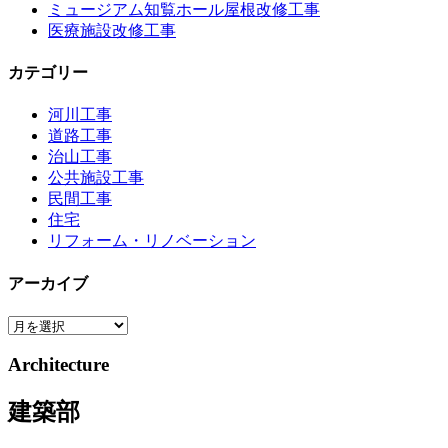
ミュージアム知覧ホール屋根改修工事
医療施設改修工事
カテゴリー
河川工事
道路工事
治山工事
公共施設工事
民間工事
住宅
リフォーム・リノベーション
アーカイブ
ア
ー
Architecture
カ
イ
建築部
ブ