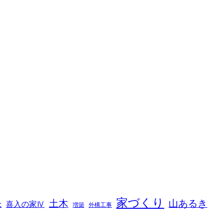
家づくり
山あるき
土木
喜入の家Ⅳ
増築
外構工事
式