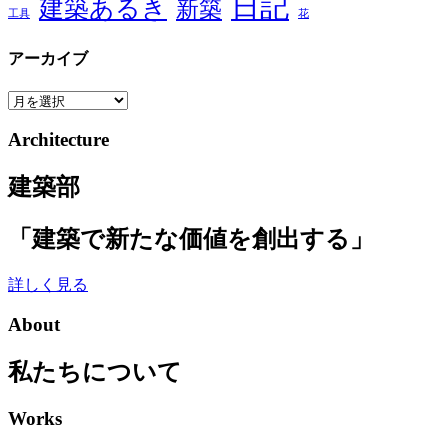
日記
建築あるき
新築
工具
花
アーカイブ
ア
ー
Architecture
カ
イ
建築部
ブ
「建築で新たな価値を創出する」
詳しく見る
About
私たちについて
Works