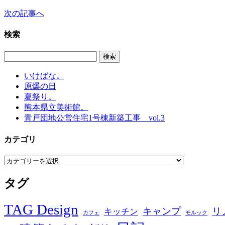
次の記事へ
検索
いけばな。
原爆の日
夏祭り。
熊本県立美術館。
青戸団地公営住宅1号棟新築工事 vol.3
カテゴリ
カ
テ
タグ
ゴ
リ
TAG Design
キャンプ
リ
キッチン
カフェ
モルック