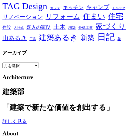
TAG Design
キャンプ
キッチン
カフェ
モルック
住宅
住まい
リフォーム
リノベーション
家づくり
土木
喜入の家Ⅳ
住設
増築
外構工事
入社式
日記
建築あるき
新築
山あるき
工具
花
アーカイブ
ア
ー
Architecture
カ
イ
建築部
ブ
「建築で新たな価値を創出する」
詳しく見る
About