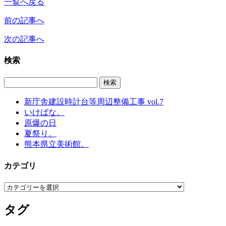
一覧へ戻る
前の記事へ
次の記事へ
検索
新庁舎建設時計台等周辺整備工事 vol.7
いけばな。
原爆の日
夏祭り。
熊本県立美術館。
カテゴリ
カ
テ
タグ
ゴ
リ