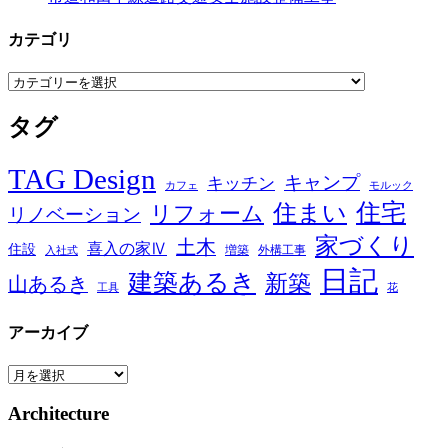
カテゴリ
カ
テ
タグ
ゴ
リ
TAG Design
キャンプ
キッチン
カフェ
モルック
住宅
住まい
リフォーム
リノベーション
家づくり
土木
喜入の家Ⅳ
住設
増築
外構工事
入社式
日記
建築あるき
新築
山あるき
工具
花
アーカイブ
ア
ー
Architecture
カ
イ