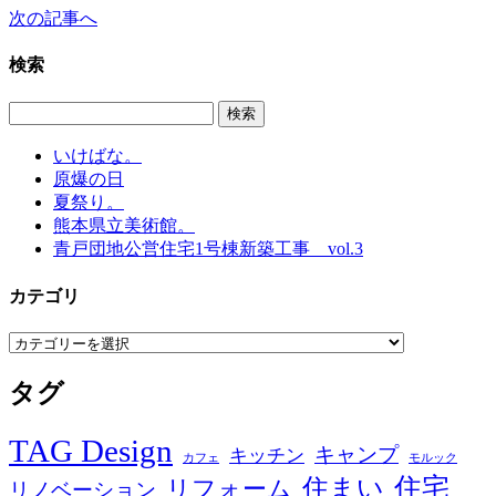
次の記事へ
検索
いけばな。
原爆の日
夏祭り。
熊本県立美術館。
青戸団地公営住宅1号棟新築工事 vol.3
カテゴリ
カ
テ
タグ
ゴ
リ
TAG Design
キャンプ
キッチン
カフェ
モルック
住宅
住まい
リフォーム
リノベーション