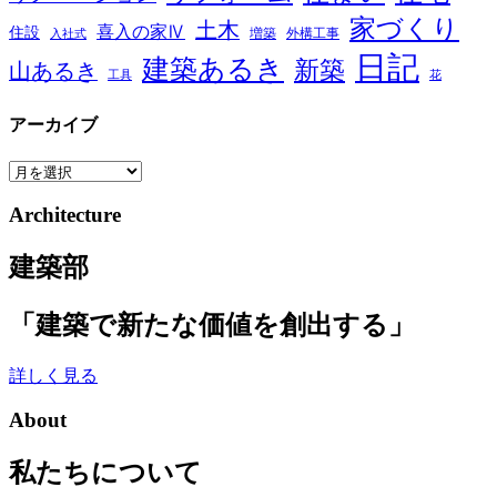
家づくり
土木
喜入の家Ⅳ
住設
増築
外構工事
入社式
日記
建築あるき
新築
山あるき
工具
花
アーカイブ
ア
ー
Architecture
カ
イ
建築部
ブ
「建築で新たな価値を創出する」
詳しく見る
About
私たちについて