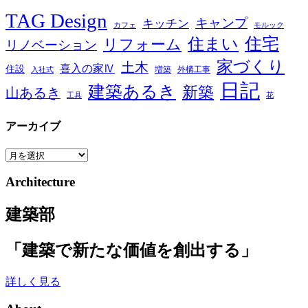
TAG Design
キャンプ
キッチン
カフェ
モルック
住宅
住まい
リフォーム
リノベーション
家づくり
土木
喜入の家Ⅳ
住設
増築
外構工事
入社式
日記
建築あるき
新築
山あるき
工具
花
アーカイブ
ア
ー
Architecture
カ
イ
建築部
ブ
「建築で新たな価値を創出する」
詳しく見る