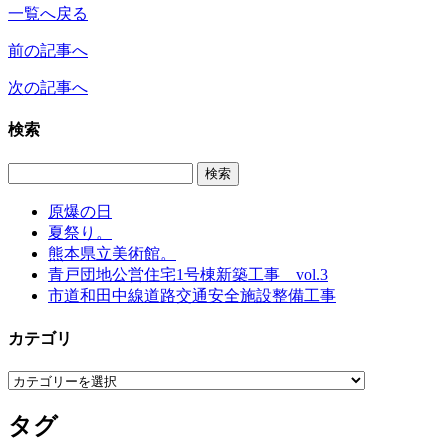
一覧へ戻る
前の記事へ
次の記事へ
検索
原爆の日
夏祭り。
熊本県立美術館。
青戸団地公営住宅1号棟新築工事 vol.3
市道和田中線道路交通安全施設整備工事
カテゴリ
カ
テ
タグ
ゴ
リ