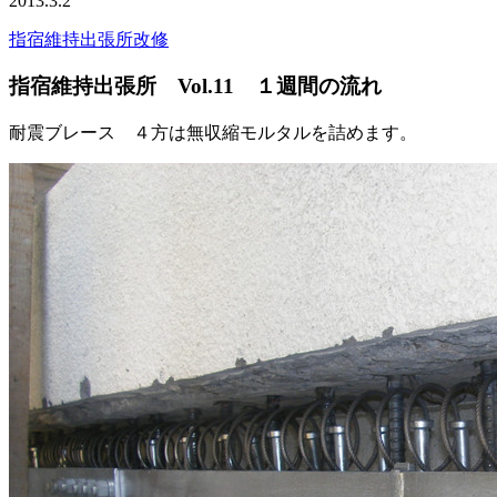
2013.3.2
指宿維持出張所改修
指宿維持出張所 Vol.11 １週間の流れ
耐震ブレース ４方は無収縮モルタルを詰めます。