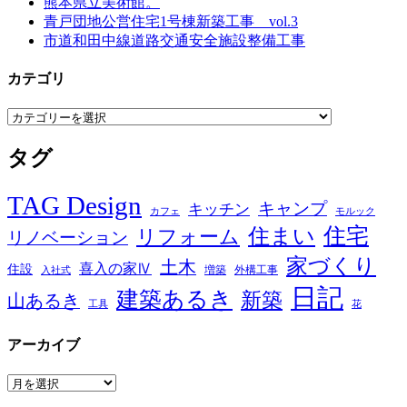
熊本県立美術館。
青戸団地公営住宅1号棟新築工事 vol.3
市道和田中線道路交通安全施設整備工事
カテゴリ
カ
テ
タグ
ゴ
リ
TAG Design
キャンプ
キッチン
カフェ
モルック
住宅
住まい
リフォーム
リノベーション
家づくり
土木
喜入の家Ⅳ
住設
増築
外構工事
入社式
日記
建築あるき
新築
山あるき
工具
花
アーカイブ
ア
ー