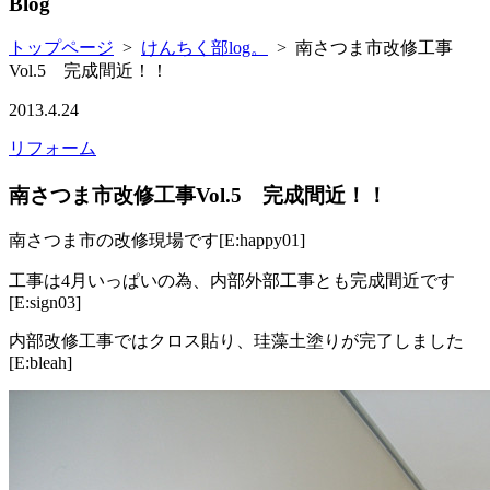
Blog
トップページ
>
けんちく部log。
>
南さつま市改修工事
Vol.5 完成間近！！
2013.4.24
リフォーム
南さつま市改修工事Vol.5 完成間近！！
南さつま市の改修現場です[E:happy01]
工事は4月いっぱいの為、内部外部工事とも完成間近です
[E:sign03]
内部改修工事ではクロス貼り、珪藻土塗りが完了しました
[E:bleah]